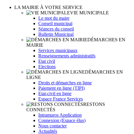
LA MAIRIE À VOTRE SERVICE
VIE MUNICIPALE
Le mot du maire
Conseil municipal
Séances du conseil
Bulletin Municipal
DÉMARCHES EN
MAIRIE
Services municipaux
Renseignements administratifs
Etat civil
Elections
DÉMARCHES EN
LIGNE
Droits et démarches en ligne
Paiement en ligne (TIPI)
Etat-civil en ligne
Espace France Services
RESTONS
CONNECTÉS
Intramuros Application
Connexion (Espace élus)
Nous contacter
Actualités