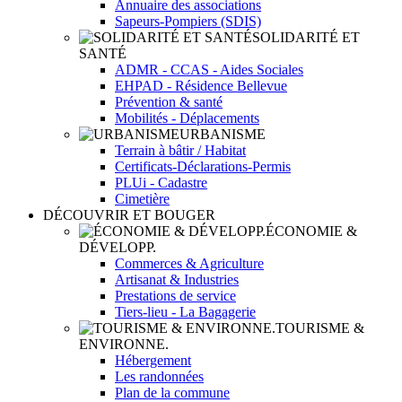
Annuaire des associations
Sapeurs-Pompiers (SDIS)
SOLIDARITÉ ET
SANTÉ
ADMR - CCAS - Aides Sociales
EHPAD - Résidence Bellevue
Prévention & santé
Mobilités - Déplacements
URBANISME
Terrain à bâtir / Habitat
Certificats-Déclarations-Permis
PLUi - Cadastre
Cimetière
DÉCOUVRIR ET BOUGER
ÉCONOMIE &
DÉVELOPP.
Commerces & Agriculture
Artisanat & Industries
Prestations de service
Tiers-lieu - La Bagagerie
TOURISME &
ENVIRONNE.
Hébergement
Les randonnées
Plan de la commune