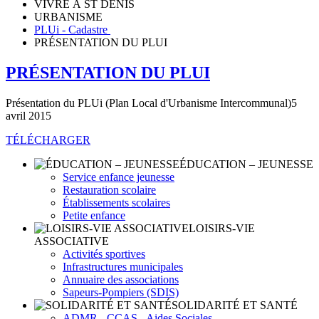
VIVRE À ST DENIS
URBANISME
PLUi - Cadastre
PRÉSENTATION DU PLUI
PRÉSENTATION DU PLUI
Présentation du PLUi (Plan Local d'Urbanisme Intercommunal)5
avril 2015
TÉLÉCHARGER
ÉDUCATION – JEUNESSE
Service enfance jeunesse
Restauration scolaire
Établissements scolaires
Petite enfance
LOISIRS-VIE
ASSOCIATIVE
Activités sportives
Infrastructures municipales
Annuaire des associations
Sapeurs-Pompiers (SDIS)
SOLIDARITÉ ET SANTÉ
ADMR - CCAS - Aides Sociales