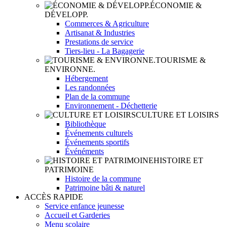
ÉCONOMIE &
DÉVELOPP.
Commerces & Agriculture
Artisanat & Industries
Prestations de service
Tiers-lieu - La Bagagerie
TOURISME &
ENVIRONNE.
Hébergement
Les randonnées
Plan de la commune
Environnement - Déchetterie
CULTURE ET LOISIRS
Bibliothèque
Événements culturels
Événements sportifs
Événéments
HISTOIRE ET
PATRIMOINE
Histoire de la commune
Patrimoine bâti & naturel
ACCÈS RAPIDE
Service enfance jeunesse
Accueil et Garderies
Menu scolaire