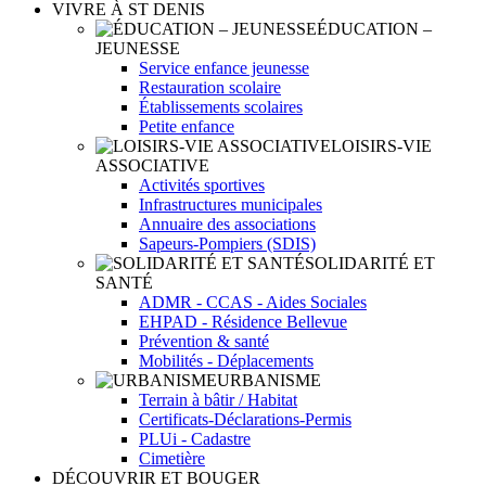
VIVRE À ST DENIS
ÉDUCATION –
JEUNESSE
Service enfance jeunesse
Restauration scolaire
Établissements scolaires
Petite enfance
LOISIRS-VIE
ASSOCIATIVE
Activités sportives
Infrastructures municipales
Annuaire des associations
Sapeurs-Pompiers (SDIS)
SOLIDARITÉ ET
SANTÉ
ADMR - CCAS - Aides Sociales
EHPAD - Résidence Bellevue
Prévention & santé
Mobilités - Déplacements
URBANISME
Terrain à bâtir / Habitat
Certificats-Déclarations-Permis
PLUi - Cadastre
Cimetière
DÉCOUVRIR ET BOUGER