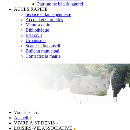
Patrimoine bâti & naturel
ACCÈS RAPIDE
Service enfance jeunesse
Accueil et Garderies
Menu scolaire
Bibliothèque
Etat civil
Urbanisme
Séances du conseil
Bulletin municipal
Contactez la mairie
Vous êtes ici :
Accueil
VIVRE À ST DENIS
LOISIRS-VIE ASSOCIATIVE