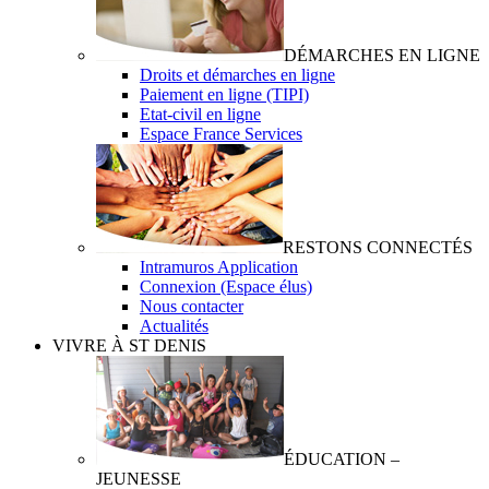
DÉMARCHES EN LIGNE
Droits et démarches en ligne
Paiement en ligne (TIPI)
Etat-civil en ligne
Espace France Services
RESTONS CONNECTÉS
Intramuros Application
Connexion (Espace élus)
Nous contacter
Actualités
VIVRE À ST DENIS
ÉDUCATION –
JEUNESSE