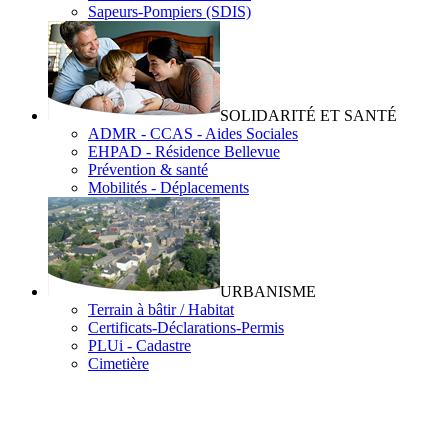
Sapeurs-Pompiers (SDIS)
SOLIDARITÉ ET SANTÉ
ADMR - CCAS - Aides Sociales
EHPAD - Résidence Bellevue
Prévention & santé
Mobilités - Déplacements
URBANISME
Terrain à bâtir / Habitat
Certificats-Déclarations-Permis
PLUi - Cadastre
Cimetière