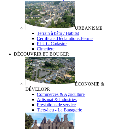
URBANISME
Terrain à bâtir / Habitat
Certificats-Déclarations-Permis
PLUi - Cadastre
Cimetière
DÉCOUVRIR ET BOUGER
ÉCONOMIE &
DÉVELOPP.
Commerces & Agriculture
Artisanat & Industries
Prestations de service
Tiers-lieu - La Bagagerie