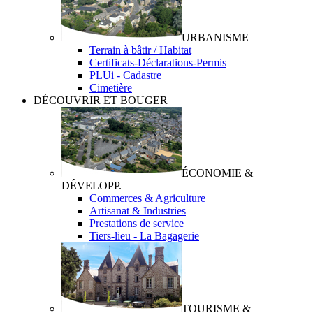
URBANISME
Terrain à bâtir / Habitat
Certificats-Déclarations-Permis
PLUi - Cadastre
Cimetière
DÉCOUVRIR ET BOUGER
ÉCONOMIE &
DÉVELOPP.
Commerces & Agriculture
Artisanat & Industries
Prestations de service
Tiers-lieu - La Bagagerie
TOURISME &