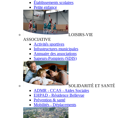
Établissements scolaires
Petite enfance
LOISIRS-VIE
ASSOCIATIVE
Activités sportives
Infrastructures municipales
Annuaire des associations
Sapeurs-Pompiers (SDIS)
SOLIDARITÉ ET SANTÉ
ADMR - CCAS - Aides Sociales
EHPAD - Résidence Bellevue
Prévention & santé
Mobilités - Déplacements