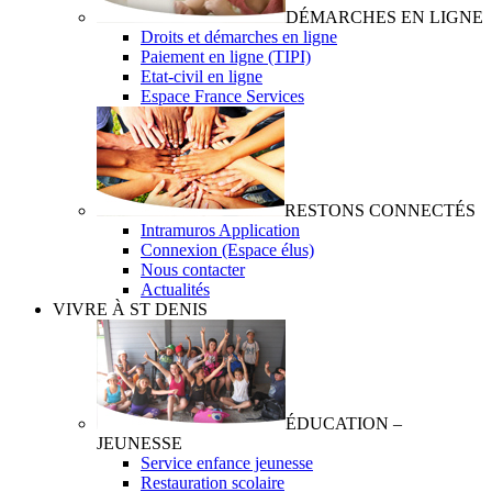
DÉMARCHES EN LIGNE
Droits et démarches en ligne
Paiement en ligne (TIPI)
Etat-civil en ligne
Espace France Services
RESTONS CONNECTÉS
Intramuros Application
Connexion (Espace élus)
Nous contacter
Actualités
VIVRE À ST DENIS
ÉDUCATION –
JEUNESSE
Service enfance jeunesse
Restauration scolaire