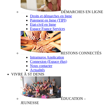
DÉMARCHES EN LIGNE
Droits et démarches en ligne
Paiement en ligne (TIPI)
Etat-civil en ligne
Espace France Services
RESTONS CONNECTÉS
Intramuros Application
Connexion (Espace élus)
Nous contacter
Actualités
VIVRE À ST DENIS
ÉDUCATION –
JEUNESSE