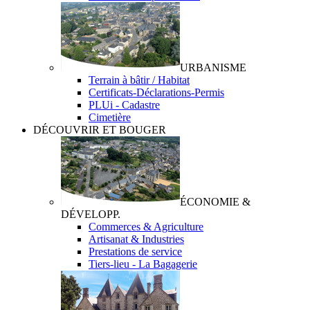
URBANISME
Terrain à bâtir / Habitat
Certificats-Déclarations-Permis
PLUi - Cadastre
Cimetière
DÉCOUVRIR ET BOUGER
ÉCONOMIE &
DÉVELOPP.
Commerces & Agriculture
Artisanat & Industries
Prestations de service
Tiers-lieu - La Bagagerie