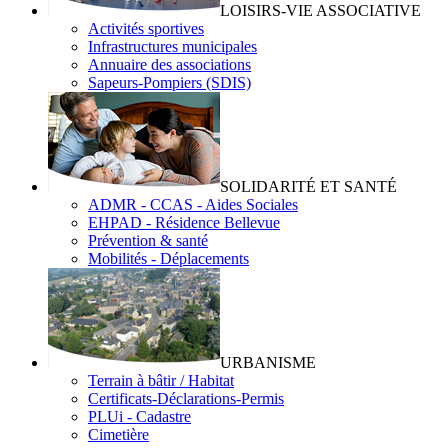
LOISIRS-VIE ASSOCIATIVE
Activités sportives
Infrastructures municipales
Annuaire des associations
Sapeurs-Pompiers (SDIS)
SOLIDARITÉ ET SANTÉ
ADMR - CCAS - Aides Sociales
EHPAD - Résidence Bellevue
Prévention & santé
Mobilités - Déplacements
URBANISME
Terrain à bâtir / Habitat
Certificats-Déclarations-Permis
PLUi - Cadastre
Cimetière