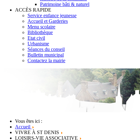
Patrimoine bâti & naturel
ACCÈS RAPIDE
Service enfance jeunesse
Accueil et Garderies
Menu scolaire
Bibliothèque
Etat civil
Urbanisme
Séances du conseil
Bulletin municipal
Contactez la mairie
Vous êtes ici :
Accueil
VIVRE À ST DENIS
LOISIRS-VIE ASSOCIATIVE