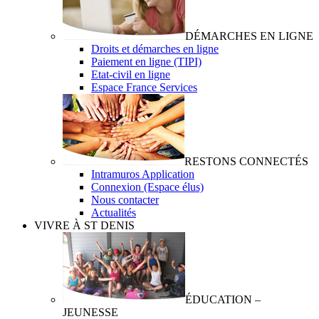
DÉMARCHES EN LIGNE
Droits et démarches en ligne
Paiement en ligne (TIPI)
Etat-civil en ligne
Espace France Services
RESTONS CONNECTÉS
Intramuros Application
Connexion (Espace élus)
Nous contacter
Actualités
VIVRE À ST DENIS
ÉDUCATION –
JEUNESSE