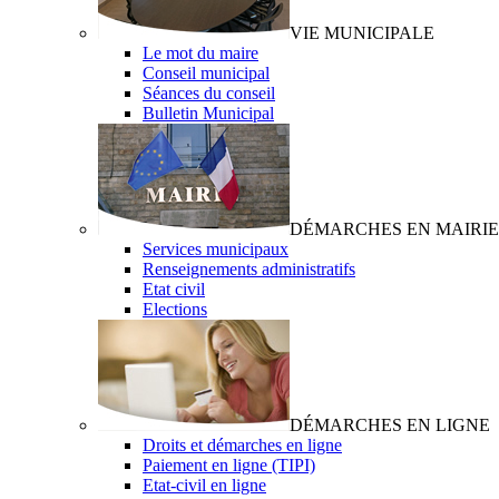
VIE MUNICIPALE
Le mot du maire
Conseil municipal
Séances du conseil
Bulletin Municipal
DÉMARCHES EN MAIRIE
Services municipaux
Renseignements administratifs
Etat civil
Elections
DÉMARCHES EN LIGNE
Droits et démarches en ligne
Paiement en ligne (TIPI)
Etat-civil en ligne