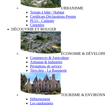
URBANISME
Terrain à bâtir / Habitat
Certificats-Déclarations-Permis
PLUi - Cadastre
Cimetière
DÉCOUVRIR ET BOUGER
ÉCONOMIE & DÉVELOPP
Commerces & Agriculture
Artisanat & Industries
Prestations de service
Tiers-lieu - La Bagagerie
TOURISME & ENVIRONN
Hébergement
Les randonnées