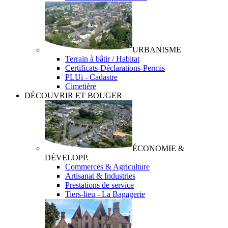
URBANISME
Terrain à bâtir / Habitat
Certificats-Déclarations-Permis
PLUi - Cadastre
Cimetière
DÉCOUVRIR ET BOUGER
ÉCONOMIE &
DÉVELOPP.
Commerces & Agriculture
Artisanat & Industries
Prestations de service
Tiers-lieu - La Bagagerie