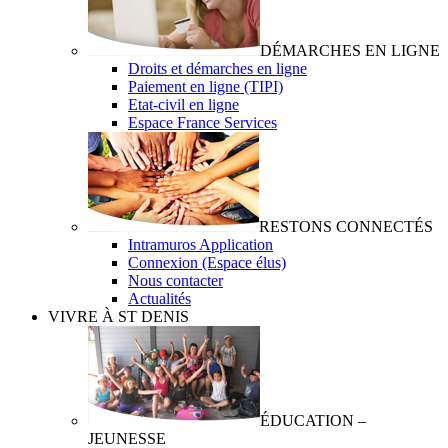
DÉMARCHES EN LIGNE
Droits et démarches en ligne
Paiement en ligne (TIPI)
Etat-civil en ligne
Espace France Services
RESTONS CONNECTÉS
Intramuros Application
Connexion (Espace élus)
Nous contacter
Actualités
VIVRE À ST DENIS
ÉDUCATION –
JEUNESSE