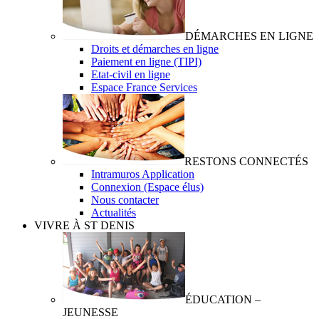
DÉMARCHES EN LIGNE
Droits et démarches en ligne
Paiement en ligne (TIPI)
Etat-civil en ligne
Espace France Services
RESTONS CONNECTÉS
Intramuros Application
Connexion (Espace élus)
Nous contacter
Actualités
VIVRE À ST DENIS
ÉDUCATION –
JEUNESSE