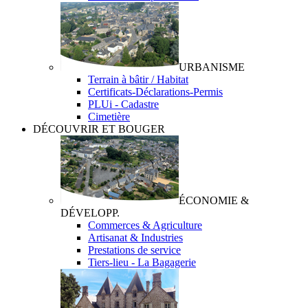
URBANISME
Terrain à bâtir / Habitat
Certificats-Déclarations-Permis
PLUi - Cadastre
Cimetière
DÉCOUVRIR ET BOUGER
ÉCONOMIE &
DÉVELOPP.
Commerces & Agriculture
Artisanat & Industries
Prestations de service
Tiers-lieu - La Bagagerie