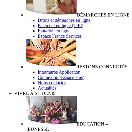
DÉMARCHES EN LIGNE
Droits et démarches en ligne
Paiement en ligne (TIPI)
Etat-civil en ligne
Espace France Services
RESTONS CONNECTÉS
Intramuros Application
Connexion (Espace élus)
Nous contacter
Actualités
VIVRE À ST DENIS
ÉDUCATION –
JEUNESSE