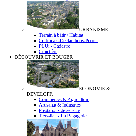
URBANISME
Terrain à bâtir / Habitat
Certificats-Déclarations-Permis
PLUi - Cadastre
Cimetière
DÉCOUVRIR ET BOUGER
ÉCONOMIE &
DÉVELOPP.
Commerces & Agriculture
Artisanat & Industries
Prestations de service
Tiers-lieu - La Bagagerie