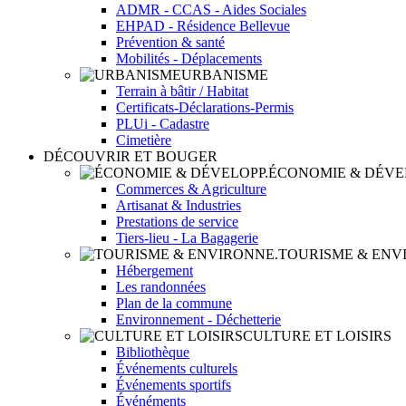
ADMR - CCAS - Aides Sociales
EHPAD - Résidence Bellevue
Prévention & santé
Mobilités - Déplacements
URBANISME
Terrain à bâtir / Habitat
Certificats-Déclarations-Permis
PLUi - Cadastre
Cimetière
DÉCOUVRIR ET BOUGER
ÉCONOMIE & DÉVE
Commerces & Agriculture
Artisanat & Industries
Prestations de service
Tiers-lieu - La Bagagerie
TOURISME & ENV
Hébergement
Les randonnées
Plan de la commune
Environnement - Déchetterie
CULTURE ET LOISIRS
Bibliothèque
Événements culturels
Événements sportifs
Événéments