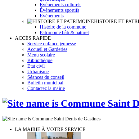
Événements culturels
Événements sportifs
Événéments
HISTOIRE ET PATR
Histoire de la commune
Patrimoine bâti & naturel
ACCÈS RAPIDE
Service enfance jeunesse
Accueil et Garderies
Menu scolaire
Bibliothèque
Etat civil
Urbanisme
Séances du conseil
Bulletin municipal
Contactez la mairie
LA MAIRIE À VOTRE SERVICE