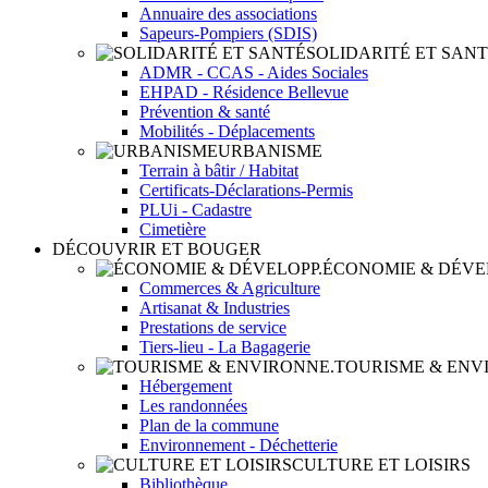
Annuaire des associations
Sapeurs-Pompiers (SDIS)
SOLIDARITÉ ET SAN
ADMR - CCAS - Aides Sociales
EHPAD - Résidence Bellevue
Prévention & santé
Mobilités - Déplacements
URBANISME
Terrain à bâtir / Habitat
Certificats-Déclarations-Permis
PLUi - Cadastre
Cimetière
DÉCOUVRIR ET BOUGER
ÉCONOMIE & DÉVE
Commerces & Agriculture
Artisanat & Industries
Prestations de service
Tiers-lieu - La Bagagerie
TOURISME & ENV
Hébergement
Les randonnées
Plan de la commune
Environnement - Déchetterie
CULTURE ET LOISIRS
Bibliothèque